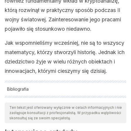
również fundamentalny wkład w kryptoanalizę,
którą rozwinął w praktyczny sposób podczas II
wojny światowej. Zainteresowanie jego pracami
pojawiło się stosunkowo niedawno.
Jak wspomnieliśmy wcześniej, nie są to wszyscy
matematycy, którzy stworzyli historię. Jednak ich
dziedzictwo żyje w wielu różnych obiektach i
innowacjach, którymi cieszymy się dzisiaj.
Bibliografia
Wszystkie cytowane źródła zostały gruntownie
przeanalizowane przez nasz zespół w celu zapewnienia ich
Ten tekst jest oferowany wyłącznie w celach informacyjnych i nie
zastępuje konsultacji z profesjonalistą. W przypadku wątpliwości
jakości, wiarygodności, aktualności i ważności. Bibliografia
skonsultuj się ze swoim specjalistą.
tego artykułu została uznana za wiarygodną i dokładną pod
względem naukowym lub akademickim.