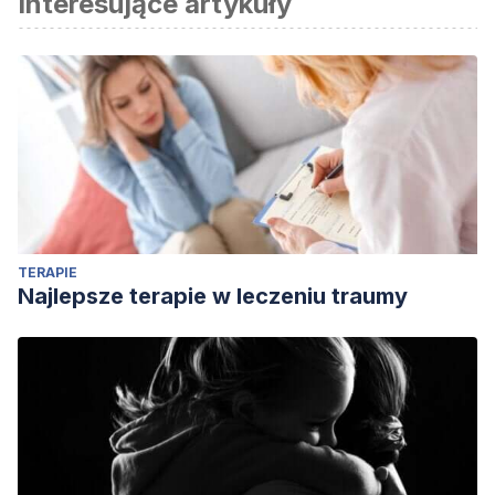
Interesujące artykuły
Alonso, D., & Tubau, E. (2002). Inferencias bayesianas: una
revisión teórica.
Anuario de Psicología
,
33
(1), 25-47.
Anacona, M. (2003). La historia de las matemáticas en la
educación matemática.
Revista Ema
,
8
(1), 30-46.
Ávila, G. (2001). Euclides, geometria e fundamentos.
Revista
do professor de matemática
,
45
.
Hodges, A. (2002).
Alan Turing.
Newton, I., & Whiteside, D. T. (2008). The mathematical
TERAPIE
papers of Isaac Newton.
The Mathematical Papers of Isaac
Najlepsze terapie w leczeniu traumy
Newton
.
Zúñiga, Á. R. (2003).
Historia y filosofia de las matemáticas
.
EUNED.