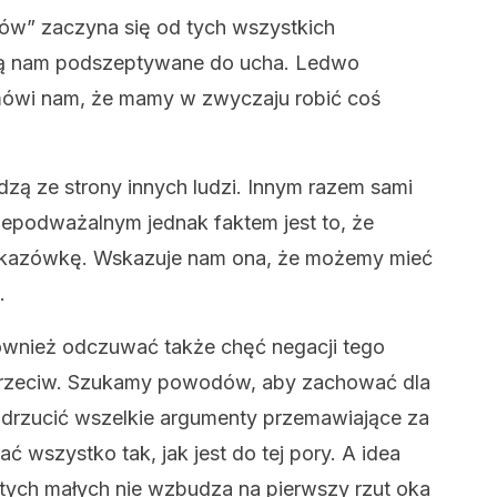
ów” zaczyna się od tych wszystkich
są nam podszeptywane do ucha. Ledwo
 mówi nam, że mamy w zwyczaju robić coś
zą ze strony innych ludzi. Innym razem sami
iepodważalnym jednak faktem jest to, że
skazówkę. Wskazuje nam ona, że możemy mieć
.
nież odczuwać także chęć negacji tego
przeciw. Szukamy powodów, aby zachować dla
 odrzucić wszelkie argumenty przemawiające za
ć wszystko tak, jak jest do tej pory. A idea
 tych małych nie wzbudza na pierwszy rzut oka