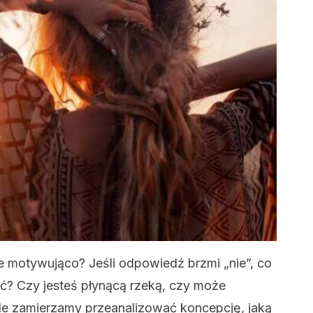
ie motywująco? Jeśli odpowiedź brzmi „nie”, co
ić? Czy jesteś płynącą rzeką, czy może
e zamierzamy przeanalizować koncepcję, jaką