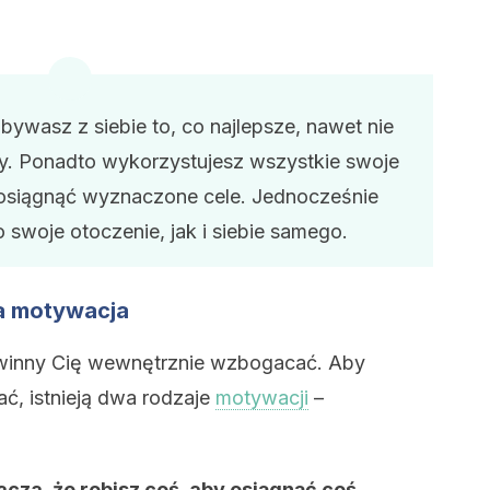
ywasz z siebie to, co najlepsze, nawet nie
wy. Ponadto wykorzystujesz wszystkie swoje
y osiągnąć wyznaczone cele. Jednocześnie
 swoje otoczenie, jak i siebie samego.
a motywacja
owinny Cię wewnętrznie wzbogacać. Aby
ć, istnieją dwa rodzaje
motywacji
–
za, że robisz coś, aby osiągnąć coś