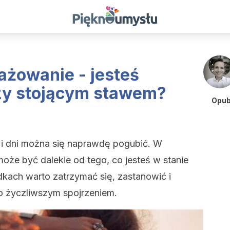
ażowanie - jesteś
czy stojącym stawem?
Opub
 i dni można się naprawdę pogubić. W
może być dalekie od tego, co jesteś w stanie
dkach warto zatrzymać się, zastanowić i
co życzliwszym spojrzeniem.