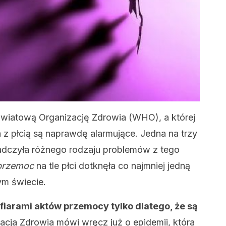
Światową Organizację Zdrowia (WHO), a której
z płcią są naprawdę alarmujące. Jedna na trzy
adczyła różnego rodzaju problemów z tego
przemoc
na tle płci dotknęła co najmniej jedną
ym świecie.
ofiarami aktów przemocy tylko dlatego, że są
cja Zdrowia mówi wręcz już o epidemii, która