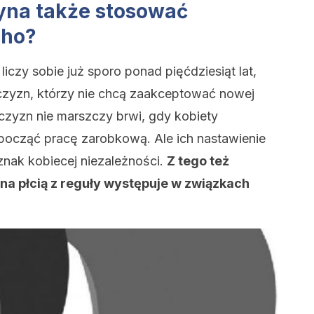
yna także stosować
cho?
iczy sobie już sporo ponad pięćdziesiąt lat,
żczyzn, którzy nie chcą zaakceptować nowej
zyzn nie marszczy brwi, gdy kobiety
zpocząć pracę zarobkową. Ale ich nastawienie
oznak kobiecej niezależności.
Z tego też
 płcią z reguły występuje w związkach