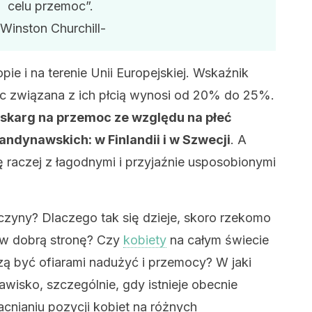
celu przemoc”.
-Winston Churchill-
pie i na terenie Unii Europejskiej. Wskaźnik
oc związana z ich płcią wynosi od 20% do 25%.
j skarg na przemoc ze względu na płeć
ndynawskich: w Finlandii i w Szwecji
. A
ię raczej z łagodnymi i przyjaźnie usposobionymi
zyczyny? Dlaczego tak się dzieje, skoro rzekomo
w dobrą stronę? Czy
kobiety
na całym świecie
 być ofiarami nadużyć i przemocy? W jaki
isko, szczególnie, gdy istnieje obecnie
nianiu pozycji kobiet na różnych