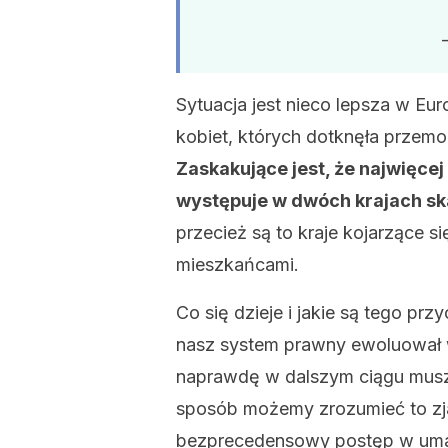
Sytuacja jest nieco lepsza w Euro
kobiet, których dotknęła przem
Zaskakujące jest, że najwięce
występuje w dwóch krajach ska
przecież są to kraje kojarzące s
mieszkańcami.
Co się dzieje i jakie są tego pr
nasz system prawny ewoluował 
naprawdę w dalszym ciągu muszą
sposób możemy zrozumieć to zjaw
bezprecedensowy postęp w umac