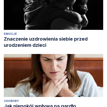
https://books.google.es/books?
hl=es&lr=&id=ytVCAwAAQBAJ&oi=fnd&pg=PR13&dq=El+enfoq
_YnmchOhkAK1XE#v=onepage&q=El%20enfoque%20Gestalt
Polster, E., & Polster, M. (1974).
Gestalt therapy integrated:
Contours of theory & practice
(Vol. 6). Vintage.
EMOCJE
Znaczenie uzdrowienia siebie przed
urodzeniem dzieci
CHOROBY
Jak niepokój wpływa na gardło