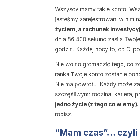
Wszyscy mamy takie konto. Wszy
jesteśmy zarejestrowani w nim n
życiem, a rachunek inwestycyj
dnia 86 400 sekund zasila Twoj
godzin. Każdej nocy to, co Ci p
Nie wolno gromadzić tego, co zo
ranka Twoje konto zostanie pono
Nie ma powrotu. Każdy może zai
szczęśliwym: rodzina, kariera, p
jedno życie (z tego co wiemy).
robisz.
“Mam czas”… czyli k