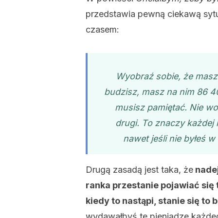
przedstawia pewną ciekawą sytu
czasem:
Wyobraź sobie, że masz 
budzisz, masz na nim 86 400
musisz pamiętać. Nie wo
drugi. To znaczy każdej
nawet jeśli nie byłeś 
Drugą zasadą jest taka, że
nadej
ranka przestanie pojawiać się t
kiedy to nastąpi, stanie się to
wydawałbyś te pieniądze każde