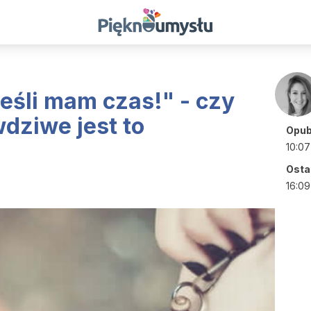
jeśli mam czas!" - czy
wdziwe jest to
Opub
10:07
Ostat
16:09