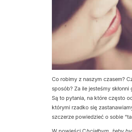
Co robimy z naszym czasem? Cz
sposób? Za ile jesteśmy skłonn
Są to pytania, na które często
którymi rzadko się zastanawiam
szczerze powiedzieć o sobie “t
W powieści C
hciałbym, żeby by