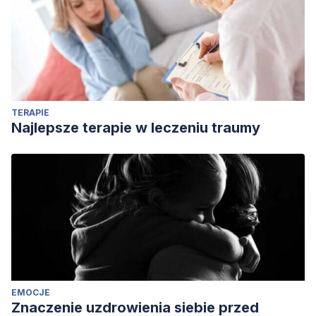
codigo=7047995
Franco, N. (16 de Junio, 2020). Aceptación. Aceptar la
realidad como signo de fortaleza. Área Humana
Investigación, Innovación y experiencia en Psicología.
Recuperado de:
https://www.areahumana.es/aceptacion-
TERAPIE
aceptar-la-realidad/
Najlepsze terapie w leczeniu traumy
EMOCJE
Znaczenie uzdrowienia siebie przed