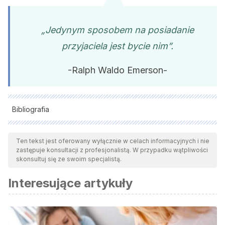
„Jedynym sposobem na posiadanie
przyjaciela jest bycie nim”.
-Ralph Waldo Emerson-
Bibliografia
Wszystkie cytowane źródła zostały gruntownie
przeanalizowane przez nasz zespół w celu zapewnienia ich
Ten tekst jest oferowany wyłącznie w celach informacyjnych i nie
zastępuje konsultacji z profesjonalistą. W przypadku wątpliwości
jakości, wiarygodności, aktualności i ważności. Bibliografia
skonsultuj się ze swoim specjalistą.
tego artykułu została uznana za wiarygodną i dokładną pod
Interesujące artykuły
względem naukowym lub akademickim.
Andino, M. J. (2017). Una mirada introductoria a la Terapia
de Aceptación y Compromiso.
Griot
,
10
(1), 70-87.
Recuperado de:
https://dialnet.unirioja.es/servlet/articulo?