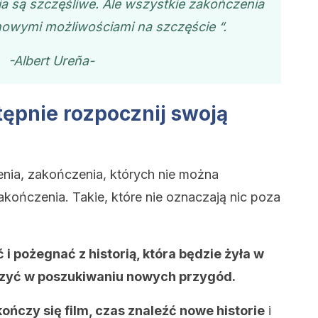
a są szczęśliwe. Ale wszystkie zakończenia
nowymi możliwościami na szczęście “.
-Albert Ureña-
tępnie rozpocznij swoją
nia, zakończenia, których nie można
akończenia. Takie, które nie oznaczają nic poza
 i pożegnać z historią, która będzie żyła w
szyć w poszukiwaniu nowych przygód.
kończy się film, czas znaleźć nowe historie
i