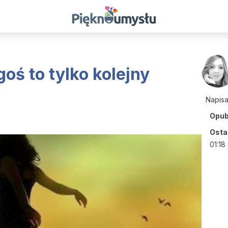
oś to tylko kolejny
Napis
Opub
Ostat
01:18