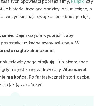
zasz tych opowieści poprzez filmy,
książki
czy
ótkie historie, trwające godziny, dni, miesiące, a
ło, wszystkie mają swój koniec – budzące lęk,
czenie.
Daje skrzydła wyobraźni, aby
pozostały już żadne sceny ani słowa.
W
 prostu nagłe zakończenie.
rialu telewizyjnego strajkują. Lub pisarz chce
nigdy nie jest z niej zadowolony.
Albo nawet
 nie ma końca.
Po fantastycznej historii osoba,
ziała jak ją zakończyć.