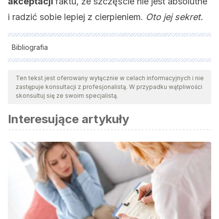
akceptacji
faktu, że szczęście nie jest absolutne
i radzić sobie lepiej z cierpieniem.
Oto jej sekret.
Bibliografia
Wszystkie cytowane źródła zostały gruntownie
przeanalizowane przez nasz zespół w celu zapewnienia ich
Ten tekst jest oferowany wyłącznie w celach informacyjnych i nie
zastępuje konsultacji z profesjonalistą. W przypadku wątpliwości
jakości, wiarygodności, aktualności i ważności. Bibliografia
skonsultuj się ze swoim specjalistą.
tego artykułu została uznana za wiarygodną i dokładną pod
Interesujące artykuły
względem naukowym lub akademickim.
Furnham, A., & Christoforou, I. (2007). Personality traits,
emotional intelligence, and multiple happiness.
North
American Journal of Psychology
,
9
(3), 439–462.