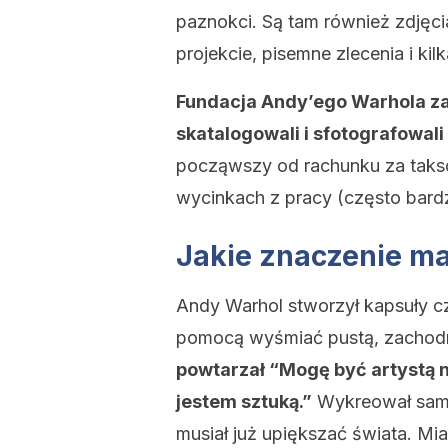
paznokci. Są tam również zdjęci
projekcie, pisemne zlecenia i kil
Fundacja Andy’ego Warhola zat
skatalogowali i sfotografowali
począwszy od rachunku za taksó
wycinkach z pracy (często bard
Jakie znaczenie ma
Andy Warhol stworzył kapsuły cz
pomocą wyśmiać pustą, zachodn
powtarzał “Mogę być artystą n
jestem sztuką.”
Wykreował sam si
musiał już upiększać świata. Mia