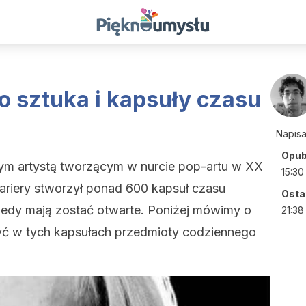
o sztuka i kapsuły czasu
Napis
Opub
ym artystą tworzącym w nurcie pop-artu w XX
15:30
kariery stworzył ponad 600 kapsuł czasu
Ostat
iedy mają zostać otwarte. Poniżej mówimy o
21:38
yć w tych kapsułach przedmioty codziennego