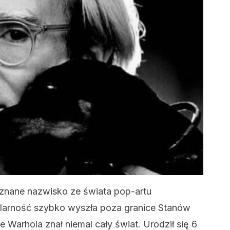
 znane nazwisko ze świata pop-artu
larność szybko wyszła poza granice Stanów
 Warhola znał niemal cały świat. Urodził się 6