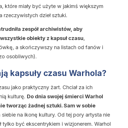
a, które miały być użyte w jakimś większym
ka rzeczywistych dzieł sztuki.
rudniła zespół archiwistów, aby
 wszystkie obiekty z kapsuł czasu
,
wkę, a skończywszy na listach od fanów i
zo osobliwych).
ją kapsuły czasu Warhola?
asu jako praktyczny żart. Chciał za ich
ią kulturę.
Do dnia swojej śmierci Warhol
ie tworząc żadnej sztuki. Sam w sobie
ebie na ikonę kultury. Od tej pory artysta nie
ł tylko być ekscentrykiem i wizjonerem. Warhol