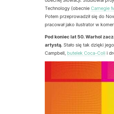
obecnej Słowacji. Studiował proj
Technology (obecnie
Carnegie M
Potem przeprowadził się do Nowe
pracował jako ilustrator w komer
Pod koniec lat 50. Warhol zacz
artystą.
Stało się tak dzięki je
Campbell,
butelek Coca-Coli
i d