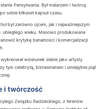
w stanie Pensylwania. Był malarzem i twórcą
po sobie kilkaset kapsuł czasu.
hol
był zarówno ojcem, jak i najważniejszym
 60. ubiegłego wieku. Masowo produkowane
tanowić krytykę banalności i komercjalizacji
h.
 wykreował wizerunek siebie jako artysty
y tym celebrytą, biznesmenem i umiejętnie piął
cznej.
e i twórczość
byłego Związku Radzieckiego, z terenów