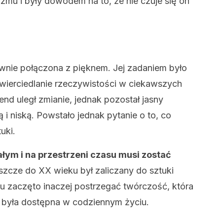
zmu i były dowodem na to, że nie czuje się on
wnie połączona z pięknem. Jej zadaniem było
wierciedlanie rzeczywistości w ciekawszych
nd uległ zmianie, jednak pozostał jasny
i niską. Powstało jednak pytanie o to, co
uki.
ałym i na przestrzeni czasu musi zostać
szcze do XX wieku był zaliczany do sztuki
ku zaczęto inaczej postrzegać twórczość, która
 i była dostępna w codziennym życiu.