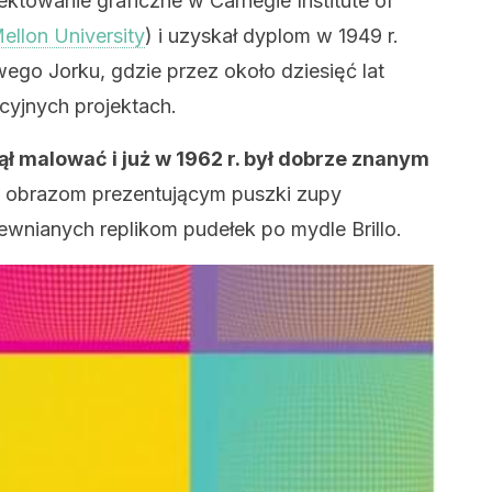
ektowanie graficzne w Carnegie Institute of
ellon University
) i uzyskał dyplom w 1949 r.
go Jorku, gdzie przez około dziesięć lat
cyjnych projektach.
ął malować i już w 1962 r. był dobrze znanym
go obrazom prezentującym puszki zupy
rewnianych replikom pudełek po mydle Brillo.