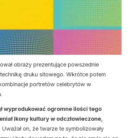
ował obrazy prezentujące powszednie
u technikę druku sitowego. Wkrótce potem
kombinacje portretów celebrytów w
.
gł wyprodukować ogromne ilości tego
niał ikony kultury w odczłowieczone,
. Uważał on, że twarze te symbolizowały