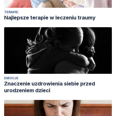
and hate in intimate relationships. In
The Psychology of
TERAPIE
Love and Hate in Intimate Relationships
(pp. 1-9). Springer,
Najlepsze terapie w leczeniu traumy
Cham.
EMOCJE
Znaczenie uzdrowienia siebie przed
urodzeniem dzieci