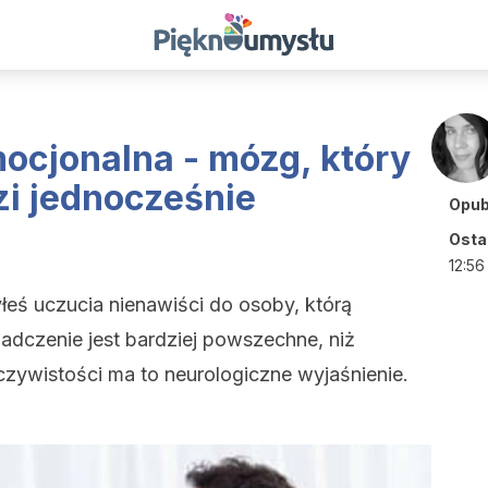
ocjonalna - mózg, który
zi jednocześnie
Opub
Ostat
12:56
eś uczucia nienawiści do osoby, którą
dczenie jest bardziej powszechne, niż
ywistości ma to neurologiczne wyjaśnienie.