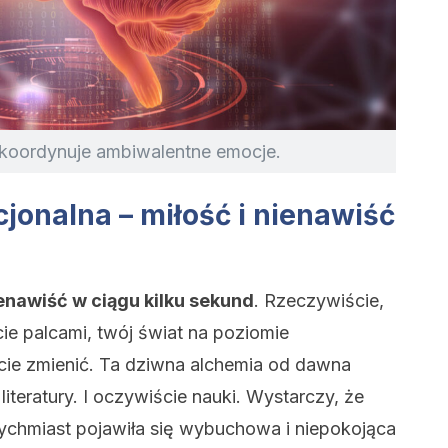
koordynuje ambiwalentne emocje.
onalna – miłość i nienawiść
enawiść w ciągu kilku sekund
. Rzeczywiście,
ie palcami, twój świat na poziomie
ie zmienić. Ta dziwna alchemia od dawna
 literatury. I oczywiście nauki. Wystarczy, że
tychmiast pojawiła się wybuchowa i niepokojąca