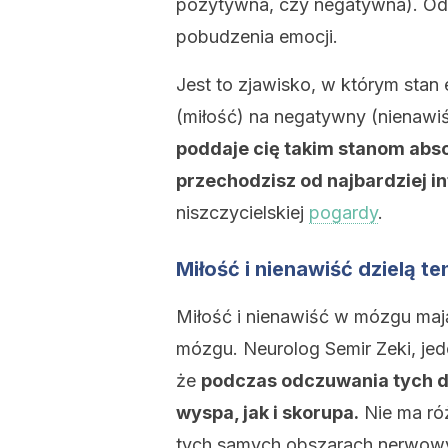
pozytywna, czy negatywna). Odk
pobudzenia emocji.
Jest to zjawisko, w którym stan
(miłość) na negatywny (nienawiś
poddaje cię takim stanom abso
przechodzisz od najbardziej 
niszczycielskiej
pogardy
.
Miłość i nienawiść dzielą 
Miłość i nienawiść w mózgu mają
mózgu. Neurolog Semir Zeki, je
że
podczas odczuwania tych d
wyspa, jak i skorupa.
Nie ma ró
tych samych obszarach nerwowyc