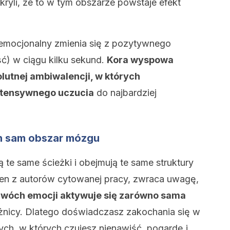
ryli, że to w tym obszarze powstaje efekt
 emocjonalny zmienia się z pozytywnego
ć) w ciągu kilku sekund.
Kora wyspowa
lutnej ambiwalencji, w których
intensywnego uczucia
do najbardziej
ten sam obszar mózgu
 te same ścieżki i obejmują te same struktury
den z autorów cytowanej pracy, zwraca uwagę,
wóch emocji aktywuje się zarówno sama
żnicy. Dlatego doświadczasz zakochania się w
h, w których czujesz nienawiść, pogardę i