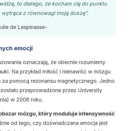
awidzę, to dlatego, że kocham cię do punktu
a wytrąca z równowagi moją duszę”.
Julie de Lespinasse-
nych emocji
azowania oznaczają, że obecnie rozumiemy
auki. Na przykład miłość i nienawiść w mózgu
u za pomocą rezonansu magnetycznego. Jedno
 zostało przeprowadzone przez University
nia) w 2008 roku.
 obszar mózgu, który moduluje intensywność
żnie od tego, czy doświadczana emocja jest