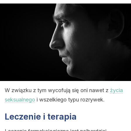
W związku z tym wycofują się oni nawet z
życia
seksualnego
i wszelkiego typu rozrywek.
Leczenie i terapia