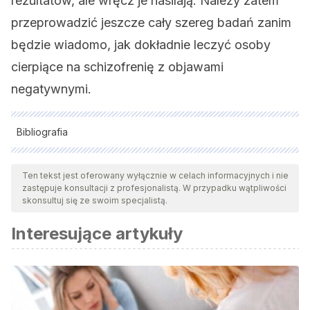
rezultatów, ale wręcz je nasilają. Należy zatem
przeprowadzić jeszcze cały szereg badań zanim
będzie wiadomo, jak dokładnie leczyć osoby
cierpiące na schizofrenię z objawami
negatywnymi.
Bibliografia
Wszystkie cytowane źródła zostały gruntownie
przeanalizowane przez nasz zespół w celu zapewnienia ich
Ten tekst jest oferowany wyłącznie w celach informacyjnych i nie
zastępuje konsultacji z profesjonalistą. W przypadku wątpliwości
jakości, wiarygodności, aktualności i ważności. Bibliografia
skonsultuj się ze swoim specjalistą.
tego artykułu została uznana za wiarygodną i dokładną pod
Interesujące artykuły
względem naukowym lub akademickim.
Belloch, A., Sandín, B. y Ramos, F (2008). Manual de
psicopatología. Volúmenes I y II. McGraw-Hill.Madrid
American Psychiatric Association (APA) (2014):
Manual de