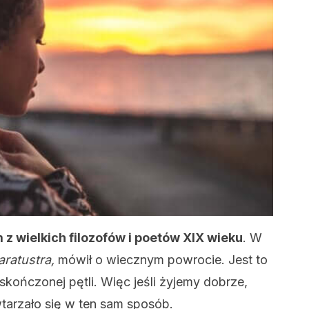
 z wielkich filozofów i poetów XIX wieku
. W
ratustra,
mówił o wiecznym powrocie. Jest to
skończonej pętli. Więc jeśli żyjemy dobrze,
tarzało się w ten sam sposób.