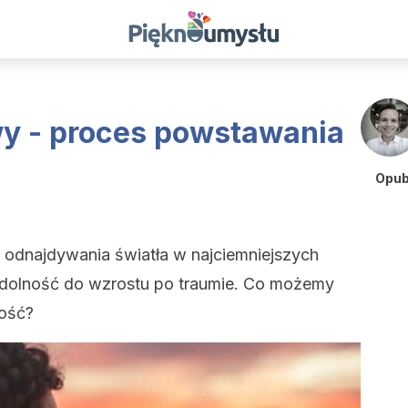
y - proces powstawania
Opub
r odnajdywania światła w najciemniejszych
 zdolność do wzrostu po traumie. Co możemy
ność?