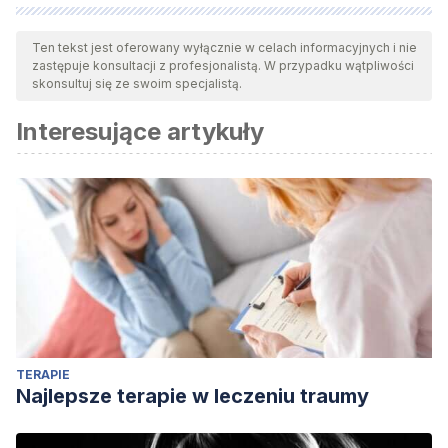
Wszystkie cytowane źródła zostały gruntownie
przeanalizowane przez nasz zespół w celu zapewnienia ich
Ten tekst jest oferowany wyłącznie w celach informacyjnych i nie
zastępuje konsultacji z profesjonalistą. W przypadku wątpliwości
jakości, wiarygodności, aktualności i ważności. Bibliografia
skonsultuj się ze swoim specjalistą.
tego artykułu została uznana za wiarygodną i dokładną pod
Interesujące artykuły
względem naukowym lub akademickim.
Ochagavía Toledo, M. (2010).Politeía — La República de
Platón como obra de la filosofía. Disponible en
http://repositorio.uchile.cl/handle/2250/108657
TERAPIE
Najlepsze terapie w leczeniu traumy