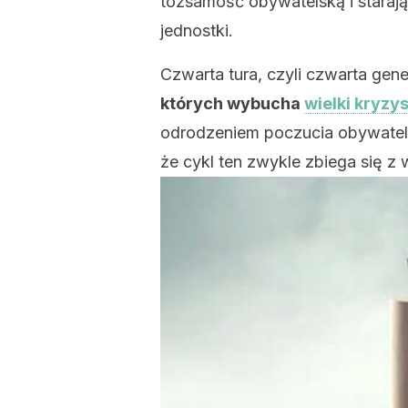
tożsamość obywatelską i staraj
jednostki.
Czwarta tura, czyli czwarta gene
których wybucha
wielki kryzy
odrodzeniem poczucia obywatels
że cykl ten zwykle zbiega się z 