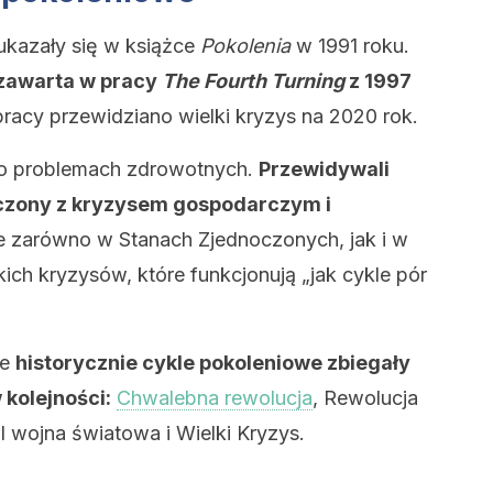
ukazały się w książce
Pokolenia
w 1991 roku.
 zawarta w pracy
The Fourth Turning
z 1997
 pracy przewidziano wielki kryzys na 2020 rok.
i o problemach zdrowotnych.
Przewidywali
łączony z kryzysem gospodarczym i
że zarówno w Stanach Zjednoczonych, jak i w
lkich kryzysów, które funkcjonują „jak cykle pór
że
historycznie cykle pokoleniowe zbiegały
kolejności:
Chwalebna rewolucja
, Rewolucja
wojna światowa i Wielki Kryzys.