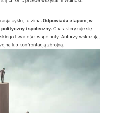
ą się chronić przede wszystkim wolność
racja cyklu, to zima
. Odpowiada etapom, w
s
polityczny i społeczny.
Charakteryzuje się
kiego i wartości wspólnoty. Autorzy wskazują,
wojną lub konfrontacją zbrojną.