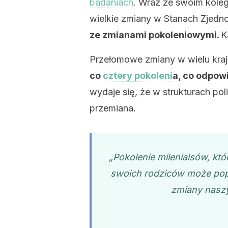
badaniach
. Wraz ze swoim koleg
wielkie zmiany w Stanach Zjedn
ze zmianami pokoleniowymi.
K
Przełomowe zmiany w wielu kraj
co
cztery pokoleni
a, co odpow
wydaje się, że w strukturach po
przemiana.
„Pokolenie milenialsów, któ
swoich rodziców może pop
zmiany naszy