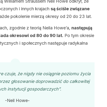
ą Williamem Straussem Neil Howe odkrył, że
oczonych i innych krajach
są ściśle związane
ażde pokolenie mierzą okresy od 20 do 23 lat.
ach, zgodnie z teorią Neila Howe’a,
następują
iada okresowi od 80 do 90 lat.
Po tym okresie
litycznych i społecznych następuje radykalna
re czuje, że nigdy nie osiągnie poziomu życia
rzez głosowanie doprowadzić do całkowitej
ch instytucji gospodarczych”.
-Neil Howe-