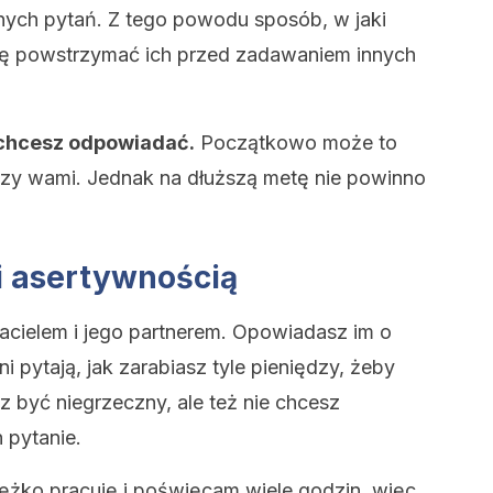
ych pytań. Z tego powodu sposób, w jaki
 się powstrzymać ich przed zadawaniem innych
 chcesz odpowiadać.
Początkowo może to
zy wami. Jednak na dłuższą metę nie powinno
i asertywnością
jacielem i jego partnerem. Opowiadasz im o
i pytają, jak zarabiasz tyle pieniędzy, żeby
z być niegrzeczny, ale też nie chcesz
 pytanie.
żko pracuję i poświęcam wiele godzin, więc