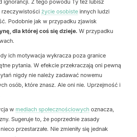
 ignorancji. Z tego powodu Ty też lubisz
W rzeczywistości
życie osobiste
innych ludzi
ć. Podobnie jak w przypadku zjawisk
nę, dla której coś się dzieje.
W przypadku
ywach.
 gdy ich motywacja wykracza poza granice
trętne pytania. W efekcie przekraczają oni pewną
pytań nigdy nie należy zadawać nowemu
h osób, które znasz. Ale oni nie. Uprzejmość i
.
ycja w
mediach społecznościowych
oznacza,
czny. Sugeruje to, że poprzednie zasady
nieco przestarzałe. Nie zmieniły się jednak