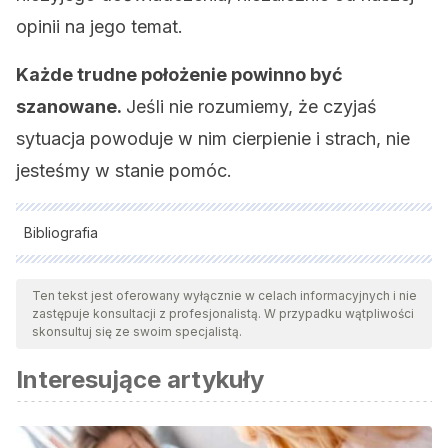
opinii na jego temat.
Każde trudne położenie powinno być
szanowane.
Jeśli nie rozumiemy, że czyjaś
sytuacja powoduje w nim cierpienie i strach, nie
jesteśmy w stanie pomóc.
Bibliografia
Wszystkie cytowane źródła zostały gruntownie
przeanalizowane przez nasz zespół w celu zapewnienia ich
Ten tekst jest oferowany wyłącznie w celach informacyjnych i nie
zastępuje konsultacji z profesjonalistą. W przypadku wątpliwości
jakości, wiarygodności, aktualności i ważności. Bibliografia
skonsultuj się ze swoim specjalistą.
tego artykułu została uznana za wiarygodną i dokładną pod
Interesujące artykuły
względem naukowym lub akademickim.
Taylor Shelley, Wood Joan (2002) It Could Be Worse:
Selective Evaluation as a Response to Victimization.