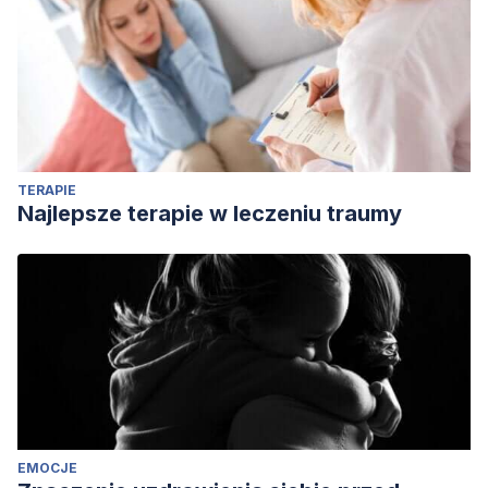
Journal os social issues. https://doi.org/10.1111/j.1540-
4560.1983.tb00139.x
TERAPIE
Najlepsze terapie w leczeniu traumy
EMOCJE