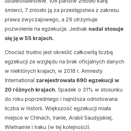
ustawodawstwie. 108 państw zniosło karę
śmierci, 7 zniosło ją za przestępstwa z zakresu
prawa zwyczajowego, a 29 utrzymuje
pozwolenie na egzekucje. Jednak
nadal stosuje
się ją w 55 krajach.
Chociaż trudno jest określić całkowitą liczbę
egzekucji ze względu na brak oficjalnych danych
w niektórych krajach, w 2018 r. Amnesty
International
zarejestrowała 690 egzekucji w
20 różnych krajach
. Spadek o 31% w stosunku
do roku poprzedniego i najniższa odnotowana
liczba w historii. Większość egzekucji miała
miejsce w Chinach, Iranie, Arabii Saudyjskiej,
Wietnamie i Iraku (w tej kolejności).