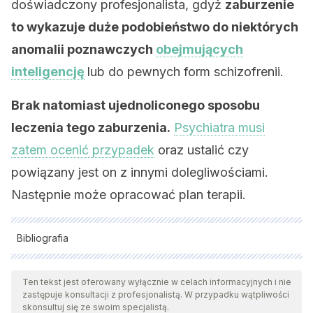
doświadczony profesjonalista, gdyż
zaburzenie
to wykazuje duże podobieństwo do niektórych
anomalii poznawczych
obejmujących
inteligencję
lub do pewnych form schizofrenii.
Brak natomiast ujednoliconego sposobu
leczenia tego zaburzenia.
Psychiatra musi
zatem ocenić przypadek
oraz ustalić czy
powiązany jest on z innymi dolegliwościami.
Następnie może opracować plan terapii.
Bibliografia
Wszystkie cytowane źródła zostały gruntownie
przeanalizowane przez nasz zespół w celu zapewnienia ich
Ten tekst jest oferowany wyłącznie w celach informacyjnych i nie
zastępuje konsultacji z profesjonalistą. W przypadku wątpliwości
jakości, wiarygodności, aktualności i ważności. Bibliografia
skonsultuj się ze swoim specjalistą.