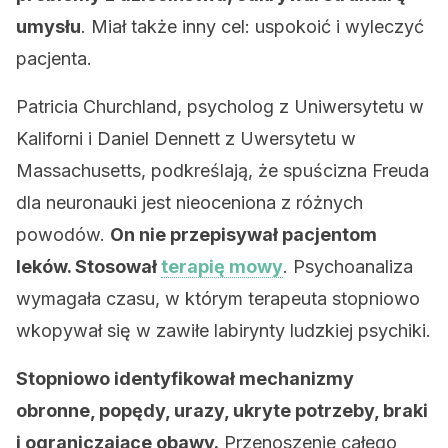
umysłu
. Miał także inny cel: uspokoić i wyleczyć
pacjenta.
Patricia Churchland, psycholog z Uniwersytetu w
Kaliforni i Daniel Dennett z Uwersytetu w
Massachusetts, podkreślają, że spuścizna Freuda
dla neuronauki jest nieoceniona z różnych
powodów.
On nie przepisywał pacjentom
leków. Stosował
terapię mowy
. Psychoanaliza
wymagała czasu, w którym terapeuta stopniowo
wkopywał się w zawiłe labirynty ludzkiej psychiki.
Stopniowo identyfikował mechanizmy
obronne, popędy, urazy, ukryte potrzeby, braki
i ograniczające obawy.
Przenoszenie całego