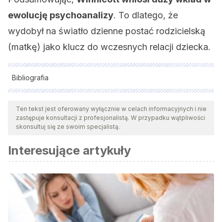
ewolucję psychoanalizy
. To dlatego, że
wydobył na światło dzienne postać rodzicielską
(matkę) jako klucz do wczesnych relacji dziecka.
Bibliografia
Wszystkie cytowane źródła zostały gruntownie
przeanalizowane przez nasz zespół w celu zapewnienia ich
Ten tekst jest oferowany wyłącznie w celach informacyjnych i nie
zastępuje konsultacji z profesjonalistą. W przypadku wątpliwości
jakości, wiarygodności, aktualności i ważności. Bibliografia
skonsultuj się ze swoim specjalistą.
tego artykułu została uznana za wiarygodną i dokładną pod
Interesujące artykuły
względem naukowym lub akademickim.
De la Torre Carreras, E. (2012). Reflexiones sobre el
devenir terapeuta desde las aportaciones de D.W.
Winnicott. Clínica e Investigación Relacional, 6 (2): 302-311.
Hartmann, L. (2003). Winnicott: Life and Work.
American
Journal of Psychiatry
, 160(12), 2255-2256.