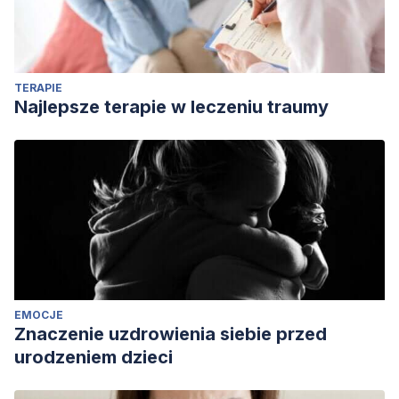
Johns, Jennifer. (2005). Donald Winnicott.
International
Dictionary of Psychoanalysis
.
Kanter, J. (2000). The Untold Story of Clare and Donald
TERAPIE
Winnicott: How Social Work Influenced Modern
Najlepsze terapie w leczeniu traumy
Psychoanalysis.
Clinical Social Work Journal
, 28(3), 245-
261.
EMOCJE
Znaczenie uzdrowienia siebie przed
urodzeniem dzieci