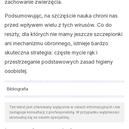
zachowanie zwierzęcia.
Podsumowując, na szczęście nauka chroni nas
przed wpływem wielu z tych wirusów. Co do
reszty, dla których nie mamy jeszcze szczepionki
ani mechanizmu obronnego, istnieje bardzo
skuteczna strategia: częste mycie rąk i
przestrzeganie podstawowych zasad higieny
osobistej.
Bibliografia
Wszystkie cytowane źródła zostały gruntownie
przeanalizowane przez nasz zespół w celu zapewnienia ich
Ten tekst jest oferowany wyłącznie w celach informacyjnych i nie
zastępuje konsultacji z profesjonalistą. W przypadku wątpliwości
jakości, wiarygodności, aktualności i ważności. Bibliografia
skonsultuj się ze swoim specjalistą.
tego artykułu została uznana za wiarygodną i dokładną pod