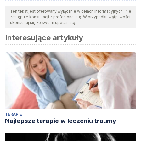
Wszystkie cytowane źródła zostały gruntownie
przeanalizowane przez nasz zespół w celu zapewnienia ich
Ten tekst jest oferowany wyłącznie w celach informacyjnych i nie
zastępuje konsultacji z profesjonalistą. W przypadku wątpliwości
jakości, wiarygodności, aktualności i ważności. Bibliografia
skonsultuj się ze swoim specjalistą.
tego artykułu została uznana za wiarygodną i dokładną pod
Interesujące artykuły
względem naukowym lub akademickim.
Coberlla, S. y Botella, L. (2004).
Investigación en
psicoterapia. Procesos, resultados y factores comunes
.
Madrid: Visión Net.
Pipes, R. y Davenport, D. (2004). I
ntroducción a la
Psicoterapia. El saber clínico compartido.
Bilbao: Desclée
de Brower.
TERAPIE
Najlepsze terapie w leczeniu traumy