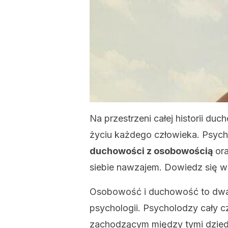
Na przestrzeni całej historii du
życiu każdego człowieka. Psycho
duchowości z osobowością
ora
siebie nawzajem. Dowiedz się wię
Osobowość i duchowość to dwa 
psychologii. Psycholodzy cały 
zachodzącym między tymi dziedz