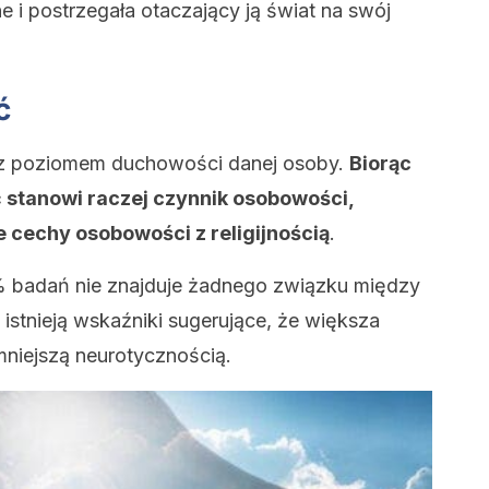
e i postrzegała otaczający ją świat na swój
ć
e z poziomem duchowości danej osoby.
Biorąc
 stanowi raczej czynnik osobowości,
 cechy osobowości z religijnością
.
% badań nie znajduje żadnego związku między
stnieją wskaźniki sugerujące, że większa
mniejszą neurotycznością.