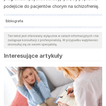
podejście do pacjentów chorym na schizofrenię.
Bibliografia
Wszystkie cytowane źródła zostały gruntownie
przeanalizowane przez nasz zespół w celu zapewnienia ich
Ten tekst jest oferowany wyłącznie w celach informacyjnych i nie
zastępuje konsultacji z profesjonalistą. W przypadku wątpliwości
jakości, wiarygodności, aktualności i ważności. Bibliografia
skonsultuj się ze swoim specjalistą.
tego artykułu została uznana za wiarygodną i dokładną pod
Interesujące artykuły
względem naukowym lub akademickim.
Perez, M.
Guía de tratamientos psicológicos eficaces I
.
Adultos. (2018). Edición Pirámide