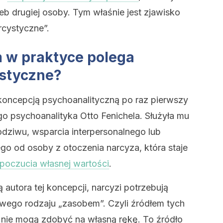
b drugiej osoby. Tym właśnie jest zjawisko
rcystyczne”.
m w praktyce polega
ystyczne?
 koncepcją psychoanalityczną po raz pierwszy
o psychoanalityka Otto Fenichela. Służyła mu
odziwu, wsparcia interpersonalnego lub
o od osoby z otoczenia narcyza, która staje
poczucia własnej wartości
.
ą autora tej koncepcji, narcyzi potrzebują
 swego rodzaju „zasobem”. Czyli źródłem tych
 nie mogą zdobyć na własną rękę. To źródło