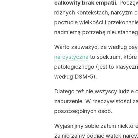
całkowity brak empatii
. Począw
różnych kontekstach, narcyzm ob
poczucie wielkości i przekonani
nadmierną potrzebę nieustanne
Warto zauważyć, że według psy
narcystyczna
to spektrum, które
patologicznego (jest to klasyc
według DSM-5).
Dlatego też nie wszyscy ludzie 
zaburzenie. W rzeczywistości z
poszczególnych osób.
Wyjaśnijmy sobie zatem niektóre
zamierzamy podjąć wątek narcyz