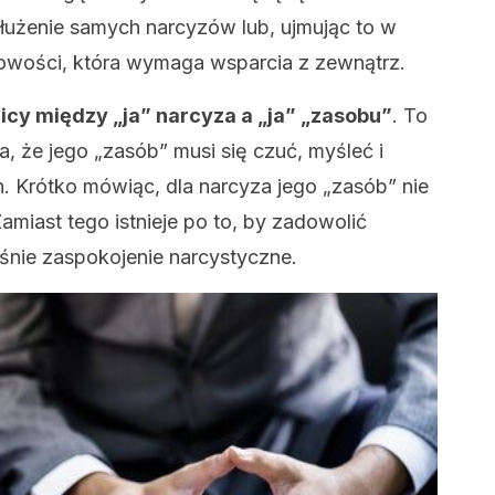
łużenie samych narcyzów lub, ujmując to w
bowości, która wymaga wsparcia z zewnątrz.
icy między „ja” narcyza a „ja” „zasobu”
. To
, że ​​jego „zasób” musi się czuć, myśleć i
. Krótko mówiąc, dla narcyza jego „zasób” nie
amiast tego istnieje po to, by zadowolić
śnie zaspokojenie narcystyczne.