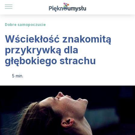
Dobre samopoczucie
Wściekłość znakomitą
przykrywką dla
głębokiego strachu
5 min.