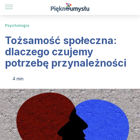
Psychologia
Tożsamość społeczna:
dlaczego czujemy
potrzebę przynależności
4 min.