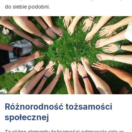
do siebie podobni.
Różnorodność tożsamości
społecznej
Te różne elementy tożsamości odgrywają rolę w