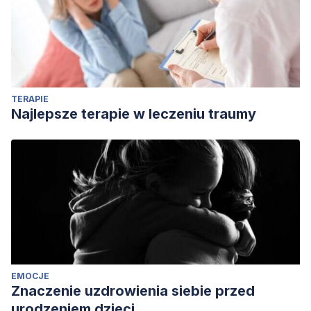
Fundación Universidad-Empresa.
Wainstein, M. y Wittner, V. (2004).
Enfoque psicosocial de
la pareja:
Aproximaciones desde la terapia de la
comunicación y la terapia de solución de problemas.
Psicodebate. Psicología, Cultura y Sociedad, Vol. 4
, 131-144.
TERAPIE
[fecha de consulta 29 de julio de 2022]. Recuperado de
Najlepsze terapie w leczeniu traumy
https://dialnet.unirioja.es/servlet/articulo?codigo=5645303
EMOCJE
Znaczenie uzdrowienia siebie przed
urodzeniem dzieci