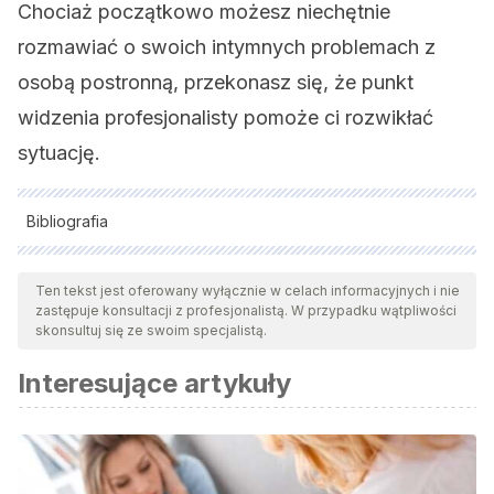
Chociaż początkowo możesz niechętnie
rozmawiać o swoich intymnych problemach z
osobą postronną, przekonasz się, że punkt
widzenia profesjonalisty pomoże ci rozwikłać
sytuację.
Bibliografia
Wszystkie cytowane źródła zostały gruntownie
przeanalizowane przez nasz zespół w celu zapewnienia ich
Ten tekst jest oferowany wyłącznie w celach informacyjnych i nie
zastępuje konsultacji z profesjonalistą. W przypadku wątpliwości
jakości, wiarygodności, aktualności i ważności. Bibliografia
skonsultuj się ze swoim specjalistą.
tego artykułu została uznana za wiarygodną i dokładną pod
Interesujące artykuły
względem naukowym lub akademickim.
Beyebach, M. y Herrero De la Vega, M. (2010).
200 tareas
en terapia breve
. Barcelona: Herder.
Cáceres, J. (1996).
Manual de terapia de pareja
. Madrid: