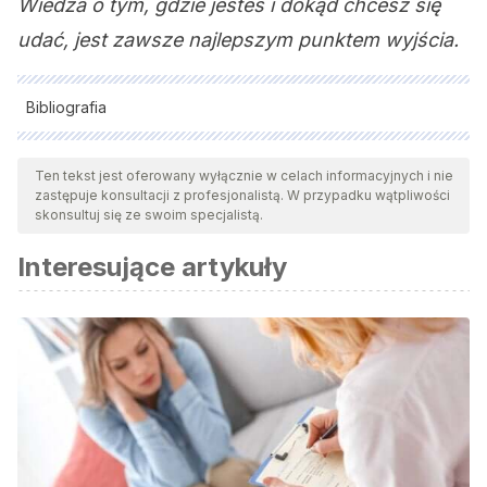
Wiedza o tym, gdzie jesteś i dokąd chcesz się
udać, jest zawsze najlepszym punktem wyjścia.
Bibliografia
Wszystkie cytowane źródła zostały gruntownie
przeanalizowane przez nasz zespół w celu zapewnienia ich
Ten tekst jest oferowany wyłącznie w celach informacyjnych i nie
zastępuje konsultacji z profesjonalistą. W przypadku wątpliwości
jakości, wiarygodności, aktualności i ważności. Bibliografia
skonsultuj się ze swoim specjalistą.
tego artykułu została uznana za wiarygodną i dokładną pod
Interesujące artykuły
względem naukowym lub akademickim.
Endsley, M. R. (2000). «Theoretical underpinnings of
situation awareness: A critical review.» En M. R. Endsley & D.
J. Garland (coords.),
Situation Awareness Analysis And
Measurement
. Mahwah, NJ: LEA
López García, Mª G. (2011). «Entrenamiento de la
Conciencia Situacional mediante neurofeedback.» Colegio
Oficial de Pilotos de la Aviación Comercial.
Aviador
, número