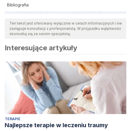
Bibliografia
Wszystkie cytowane źródła zostały gruntownie
przeanalizowane przez nasz zespół w celu zapewnienia ich
Ten tekst jest oferowany wyłącznie w celach informacyjnych i nie
zastępuje konsultacji z profesjonalistą. W przypadku wątpliwości
jakości, wiarygodności, aktualności i ważności. Bibliografia
skonsultuj się ze swoim specjalistą.
tego artykułu została uznana za wiarygodną i dokładną pod
Interesujące artykuły
względem naukowym lub akademickim.
Timpka t, Janson s, Jacobsson J, et Allifetime sexual and
physical abuse among elite athletic athletes: a cross-
sectional study of prevalence and correlates with athletics
injurybritish journal of sports medicine 2014;48:667.
TERAPIE
Najlepsze terapie w leczeniu traumy