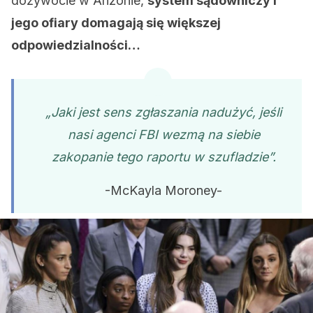
dożywocie w Arizonie,
system sądowniczy i
jego ofiary domagają się większej
odpowiedzialności…
„Jaki jest sens zgłaszania nadużyć, jeśli
nasi agenci FBI wezmą na siebie
zakopanie tego raportu w szufladzie”.
-McKayla Moroney-