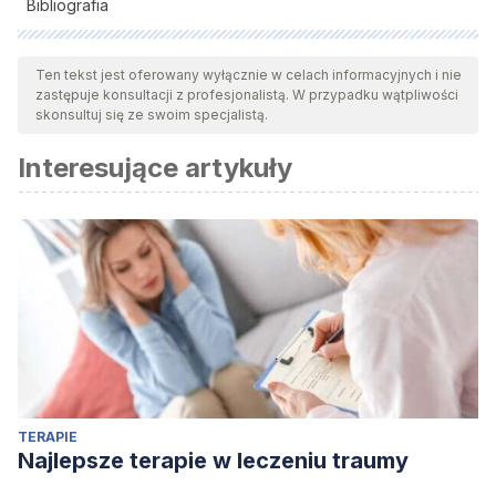
Bibliografia
Wszystkie cytowane źródła zostały gruntownie
przeanalizowane przez nasz zespół w celu zapewnienia ich
Ten tekst jest oferowany wyłącznie w celach informacyjnych i nie
zastępuje konsultacji z profesjonalistą. W przypadku wątpliwości
jakości, wiarygodności, aktualności i ważności. Bibliografia
skonsultuj się ze swoim specjalistą.
tego artykułu została uznana za wiarygodną i dokładną pod
Interesujące artykuły
względem naukowym lub akademickim.
Bados López, A. (2001). Tratamientos psicológicos
eficaces para la agorafobia.
Psicothema
,
13
(Número 3),
453-464. Recuperado a partir de
https://reunido.uniovi.es/index.php/PST/article/view/7899
TERAPIE
Najlepsze terapie w leczeniu traumy