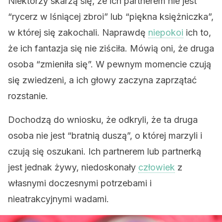
Niektórzy skarżą się, że ich partnerem nie jest
“rycerz w lśniącej zbroi” lub “piękna księżniczka”,
w której się zakochali. Naprawdę
niepokoi
ich to,
że ich fantazja się nie ziściła. Mówią oni, że druga
osoba “zmieniła się”. W pewnym momencie czują
się zwiedzeni, a ich głowy zaczyna zaprzątać
rozstanie.
Dochodzą do wniosku, że odkryli, że ta druga
osoba nie jest “bratnią duszą”, o której marzyli i
czują się oszukani. Ich partnerem lub partnerką
jest jednak żywy, niedoskonały
człowiek
z
własnymi doczesnymi potrzebami i
nieatrakcyjnymi wadami.