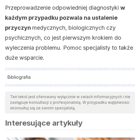
Przeprowadzenie odpowiedniej diagnostyki
w
każdym przypadku pozwala na ustalenie
przyczyn
medycznych, biologicznych czy
psychicznych, co jest pierwszym krokiem do
wyleczenia problemu. Pomoc specjalisty to także
duże wsparcie.
Bibliografia
Wszystkie cytowane źródła zostały gruntownie
przeanalizowane przez nasz zespół w celu zapewnienia ich
Ten tekst jest oferowany wyłącznie w celach informacyjnych i nie
zastępuje konsultacji z profesjonalistą. W przypadku wątpliwości
jakości, wiarygodności, aktualności i ważności. Bibliografia
skonsultuj się ze swoim specjalistą.
tego artykułu została uznana za wiarygodną i dokładną pod
Interesujące artykuły
względem naukowym lub akademickim.
American Psychiatric Association –APA- (2014). DSM-5.