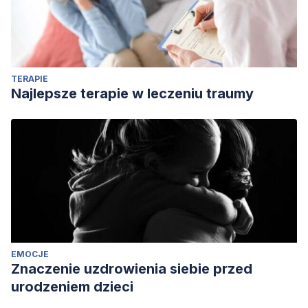
PMID: 28388275; PMCID: PMC5461181.
Pillow BH, Flavell JH. Young children’s knowledge about
visual perception: projective size and shape. Child Dev.
1986 Feb;57(1):125-35. doi: 10.1111/j.1467-
TERAPIE
8624.1986.tb00013.x. PMID: 3948590.
Najlepsze terapie w leczeniu traumy
EMOCJE
Znaczenie uzdrowienia siebie przed
urodzeniem dzieci