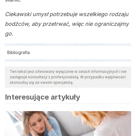
Ciekawski umysł potrzebuje wszelkiego rodzaju
bodźców, aby przetrwać, więc nie ograniczajmy
go.
Bibliografia
Wszystkie cytowane źródła zostały gruntownie
przeanalizowane przez nasz zespół w celu zapewnienia ich
Ten tekst jest oferowany wyłącznie w celach informacyjnych i nie
zastępuje konsultacji z profesjonalistą. W przypadku wątpliwości
jakości, wiarygodności, aktualności i ważności. Bibliografia
skonsultuj się ze swoim specjalistą.
tego artykułu została uznana za wiarygodną i dokładną pod
Interesujące artykuły
względem naukowym lub akademickim.
Plebanek DJ, Sloutsky VM. Costs of Selective Attention:
When Children Notice What Adults Miss. Psychol Sci. 2017
Jun;28(6):723-732. doi: 10.1177/0956797617693005. Epub
2017 Apr 7. Erratum in: Psychol Sci. 2017 Jun;28(6):829.