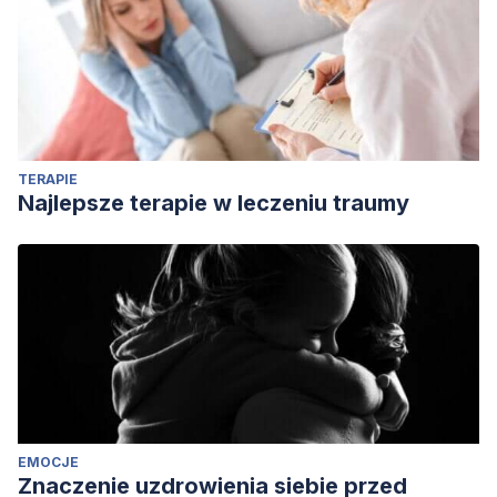
Twitter?. ACM SIGMETRICS / IFIP Performance 2016.
Antibes Juan-les-Pins, France. ffhal-
01281190f. https://hal.inria.fr/hal-01281190/document
Ward, A. F., Zheng, J., & Broniarczyk, S. M. (2022). I share,
therefore I know? Sharing online content‐even without
reading it‐inflates subjective knowledge.
Journal of
TERAPIE
Consumer Psychology
. https://doi.org/10.1002/jcpy.1321
Najlepsze terapie w leczeniu traumy
EMOCJE
Znaczenie uzdrowienia siebie przed