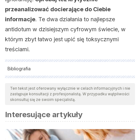
przeanalizować docierające do Ciebie
informacje
. Te dwa działania to najlepsze
antidotum w dzisiejszym cyfrowym świecie, w
którym zbyt łatwo jest upić się toksycznymi
treściami.
Bibliografia
Wszystkie cytowane źródła zostały gruntownie
przeanalizowane przez nasz zespół w celu zapewnienia ich
Ten tekst jest oferowany wyłącznie w celach informacyjnych i nie
zastępuje konsultacji z profesjonalistą. W przypadku wątpliwości
jakości, wiarygodności, aktualności i ważności. Bibliografia
skonsultuj się ze swoim specjalistą.
tego artykułu została uznana za wiarygodną i dokładną pod
Interesujące artykuły
względem naukowym lub akademickim.
Gabielkov, M., Ramachandran, A., Chaintreau, A., & Legout,
A. (2016). Social clicks: What and who gets read on