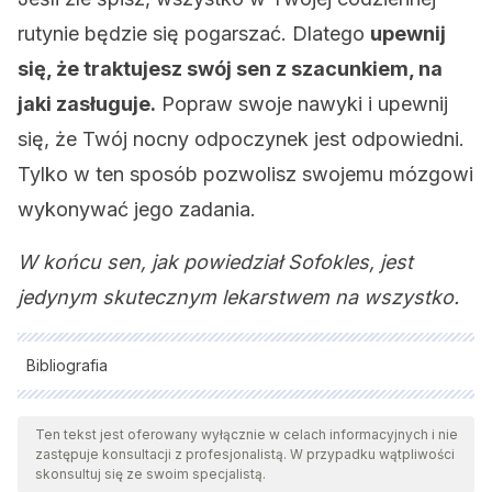
rutynie będzie się pogarszać. Dlatego
upewnij
się, że traktujesz swój sen z szacunkiem, na
jaki zasługuje.
Popraw swoje nawyki i upewnij
się, że Twój nocny odpoczynek jest odpowiedni.
Tylko w ten sposób pozwolisz swojemu mózgowi
wykonywać jego zadania.
W końcu sen, jak powiedział Sofokles, jest
jedynym skutecznym lekarstwem na wszystko.
Bibliografia
Wszystkie cytowane źródła zostały gruntownie
przeanalizowane przez nasz zespół w celu zapewnienia ich
Ten tekst jest oferowany wyłącznie w celach informacyjnych i nie
zastępuje konsultacji z profesjonalistą. W przypadku wątpliwości
jakości, wiarygodności, aktualności i ważności. Bibliografia
skonsultuj się ze swoim specjalistą.
tego artykułu została uznana za wiarygodną i dokładną pod