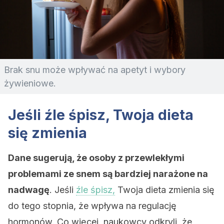
Brak snu może wpływać na apetyt i wybory
żywieniowe.
Jeśli źle śpisz, Twoja dieta
się zmienia
Dane sugerują, że osoby z przewlekłymi
problemami ze snem są bardziej narażone na
nadwagę
. Jeśli
źle śpisz,
Twoja dieta zmienia się
do tego stopnia, że wpływa na regulację
hormonów. Co więcej, naukowcy odkryli, że