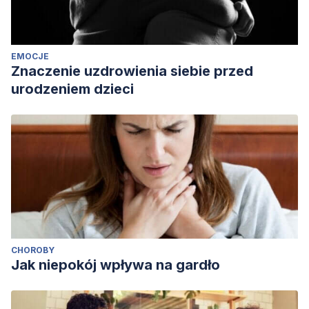
and a higher glycemic load,
Sleep
, Volume 45, Issue 3,
March 2022,
zsab269,
https://doi.org/10.1093/sleep/zsab269
EMOCJE
Znaczenie uzdrowienia siebie przed
urodzeniem dzieci
CHOROBY
Jak niepokój wpływa na gardło