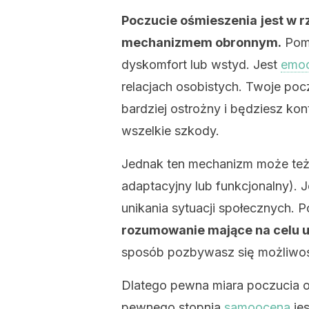
Poczucie ośmieszenia
jest w 
mechanizmem obronnym.
Poma
dyskomfort lub wstyd. Jest
emoc
relacjach osobistych. Twoje po
bardziej ostrożny i będziesz ko
wszelkie szkody.
Jednak ten mechanizm może też 
adaptacyjny lub funkcjonalny). Je
unikania sytuacji społecznych. 
rozumowanie mające na celu un
sposób pozbywasz się możliwośc
Dlatego pewna miara poczucia o
pewnego stopnia
samoocena
jes