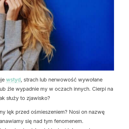
uje
wstyd
, strach lub nerwowość wywołane
ub źle wypadnie my w oczach innych. Cierpi na
k służy to zjawisko?
czny lęk przed ośmieszeniem? Nosi on nazwę
stanawiamy się nad tym fenomenem.