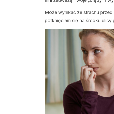
inni zauważą Twoje „błędy” i wy
Może wynikać ze strachu przed 
potknięciem się na środku ulicy 