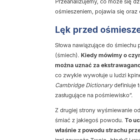
Przeanalizujemy, co może się dzi
ośmieszeniem, pojawia się oraz c
Lęk przed ośmiesz
Słowa nawiązujące do śmiechu p
(śmiech).
Kiedy mówimy o czym
można uznać za ekstrawaganck
co zwykle wywołuje u ludzi kpin
Cambridge Dictionary
definiuje 
zasługujące na pośmiewisko”.
Z drugiej strony wyśmiewanie odn
śmiać z jakiegoś powodu.
To uc
właśnie
z powodu strachu prz