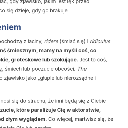
ać, gdy zjawisko, jakim jest lęk przed
o się dzieje, gdy go brakuje.
eniem
ochodzą z łaciny,
ridere
(śmiać się) i
ridiculus
ś śmiesznym, mamy na myśli coś, co
ie, groteskowe lub szokujące.
Jest to coś,
ę, śmiech lub poczucie obcości.
The
to zjawisko jako „głupie lub nierozsądne i
osi się do strachu, że inni będą się z Ciebie
zucie, które paraliżuje Cię w aktorstwie,
ed złym wyglądem.
Co więcej, martwisz się, że