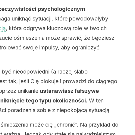
rzeczywistości psychologicznym
ga uniknąć sytuacji, które powodowałyby
ją
, która odgrywa kluczową rolę w twoich
czucie ośmieszenia może sprawić, że będziesz
ntrolować swoje impulsy, aby ograniczyć
być nieodpowiedni (a raczej słabo
st tak, jeśli Cię blokuje i prowadzi do ciągłego
Poprzez unikanie
ustanawiasz fałszywe
iknięcie tego typu okoliczności.
W ten
i poradzenia sobie z niepokojącą sytuacją.
śmieszenia może cię „chronić”. Na przykład do
t ważna. Jednak gdy staje się najważniejszym