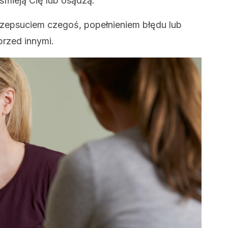
śmieją Cię lub osądzą.
zepsuciem czegoś, popełnieniem błędu lub
przed innymi.