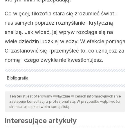
Co więcej, filozofia stara się zrozumieć świat i
nas samych poprzez rozmyślanie i krytyczną
analizę. Jak widać, jej wpływ rozciąga się na
wiele dziedzin ludzkiej wiedzy. W efekcie pomaga
Ci zastanowić się i przemyśleć to, co uznajesz za
normę i czego zwykle nie kwestionujesz.
Bibliografia
Wszystkie cytowane źródła zostały gruntownie
przeanalizowane przez nasz zespół w celu zapewnienia ich
Ten tekst jest oferowany wyłącznie w celach informacyjnych i nie
zastępuje konsultacji z profesjonalistą. W przypadku wątpliwości
jakości, wiarygodności, aktualności i ważności. Bibliografia
skonsultuj się ze swoim specjalistą.
tego artykułu została uznana za wiarygodną i dokładną pod
Interesujące artykuły
względem naukowym lub akademickim.
Leyva-Vázquez, M. (2018). Inteligencia Artificial: retos,