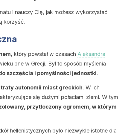
matu i nauczy Cię, jak możesz wykorzystać
ną korzyść.
yczna
chem
, który powstał w czasach
Aleksandra
II wieku pne w Grecji. Był to sposób myślenia
o szczęścia i pomyślności jednostki
.
utraty autonomii miast greckich
. W ich
rakteryzujące się dużymi połaciami ziemi. W tym
izolowany, przytłoczony
ogromem, w którym
ół hellenistycznych było niezwykle istotne dla