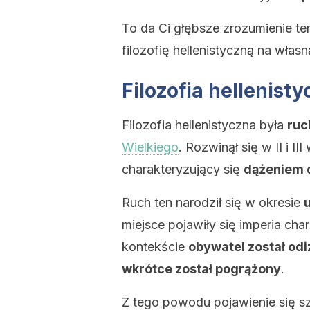
To da Ci głębsze zrozumienie te
filozofię hellenistyczną na włas
Filozofia hellenist
Filozofia hellenistyczna była
ru
Wielkiego
. Rozwinął się w II i I
charakteryzujący się
dążeniem d
Ruch ten narodził się w okresie
miejsce pojawiły się imperia cha
kontekście
obywatel został od
wkrótce został pogrążony
.
Z tego powodu pojawienie się szk