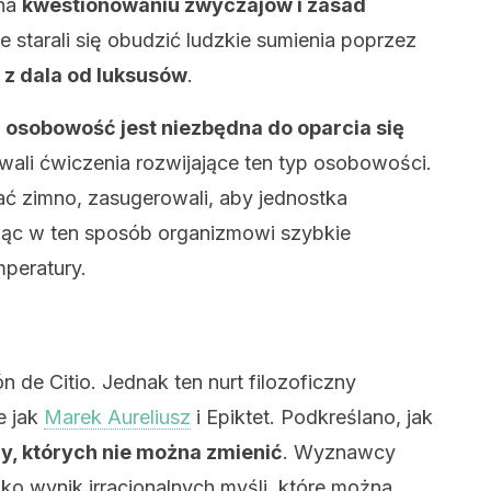
 na
kwestionowaniu zwyczajów i zasad
le starali się obudzić ludzkie sumienia poprzez
 z dala od luksusów
.
a osobowość jest niezbędna do oparcia się
li ćwiczenia rozwijające ten typ osobowości.
ać zimno, zasugerowali, aby jednostka
ając w ten sposób organizmowi szybkie
mperatury.
 de Citio. Jednak ten nurt filozoficzny
e jak
Marek Aureliusz
i Epiktet. Podkreślano, jak
y, których nie można zmienić
. Wyznawcy
ko wynik irracjonalnych myśli, które można