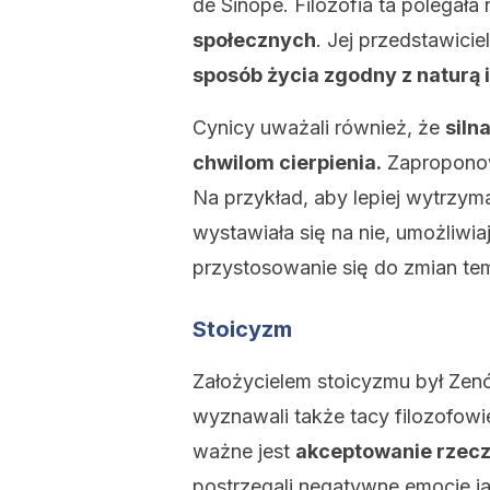
de Sinope. Filozofia ta polegała
społecznych
. Jej przedstawicie
sposób życia zgodny z naturą i
Cynicy uważali również, że
siln
chwilom cierpienia.
Zaproponowa
Na przykład, aby lepiej wytrzym
wystawiała się na nie, umożliwi
przystosowanie się do zmian te
Stoicyzm
Założycielem stoicyzmu był Zenón
wyznawali także tacy filozofowi
ważne jest
akceptowanie rzecz
postrzegali negatywne emocje ja