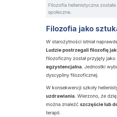
Filozofia hellenistyczna został
społeczne.
Filozofia jako sztuk
W starożytności istniał naprawd
Ludzie postrzegali filozofię jak
filozoficzny został przyjęty jak
egzystencjalna
. Jednostki wyb
dyscypliny filozoficznej.
W konsekwencji szkoły hellenist
uzdrawiania
. Wierzono, że dzię
można znaleźć
szczęście lub d
terapii.