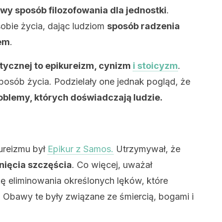
wy sposób filozofowania dla jednostki
.
obie życia, dając ludziom
sposób radzenia
tem
.
istycznej to epikureizm, cynizm
i stoicyzm
.
osób życia. Podzielały one jednak pogląd, że
roblemy, których doświadczają ludzie.
ureizmu był
Epikur z Samos.
Utrzymywał, że
nięcia szczęścia
. Co więcej, uważał
ę eliminowania określonych lęków, które
. Obawy te były związane ze śmiercią, bogami i