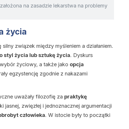
a założona na zasadzie lekarstwa na problemy
a życia
ę silny związek między myśleniem a działaniem.
o styl życia lub sztukę życia
. Dyskurs
o wybór życiowy, a także jako
opcja
rały egzystencję zgodnie z nakazami
yczne uważały filozofię za
praktykę
ki jasnej, zwięzłej i jednoznacznej argumentacji
obrobyt człowieka
. W istocie były to początki