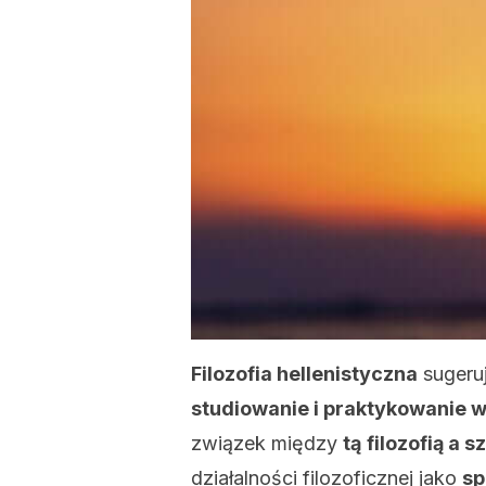
Filozofia hellenistyczna
sugeruj
studiowanie i praktykowanie 
związek między
tą
filozofią a s
działalności filozoficznej jako
sp