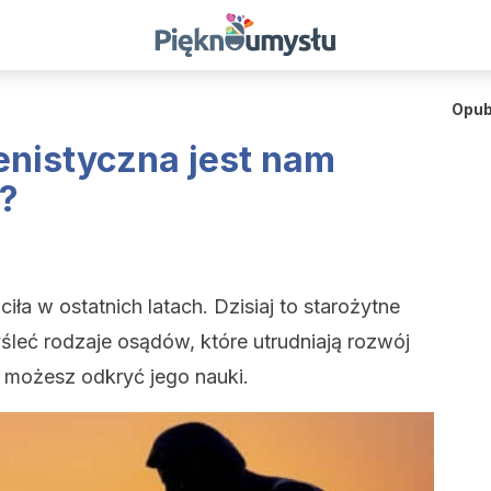
Opub
lenistyczna jest nam
a?
iła w ostatnich latach. Dzisiaj to starożytne
eć rodzaje osądów, które utrudniają rozwój
e możesz odkryć jego nauki.