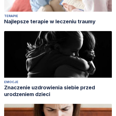
research.
International journal of psychophysiology
,
63
(2),
199-204.
TERAPIE
Sáez, M. A. (2014). Neuropolítica: una aproximación a la
Najlepsze terapie w leczeniu traumy
micropolítica. Revista Española de Ciencia Política, 31-55.
EMOCJE
Znaczenie uzdrowienia siebie przed
urodzeniem dzieci