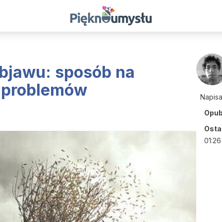
objawu: sposób na
d problemów
Napis
Opub
Ostat
01:26