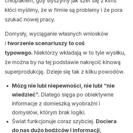
chłopakiem, gdy słyszymy jak szef się z kimś
kłóci myślimy, że w firmie są problemy i że pora
szukać nowej pracy.
Domysły, wyciąganie własnych wniosków
i
tworzenie scenariuszy to coś
typowego.
Niektórzy wkładają w to tyle wysiłku,
że można by na tej podstawie nakręcić kinową
superprodukcję. Dzieje się tak z kilku powodów.
Mózg nie lubi niepewności, nie lubi “nie
wiedzieć”.
Dlatego sięga po obiektywne
informacje z domieszką wyobraźni i
domysłów, którym brak logiki.
Świat funkcjonuje coraz szybciej.
Dociera
do nas dużo bodźców i informacji,