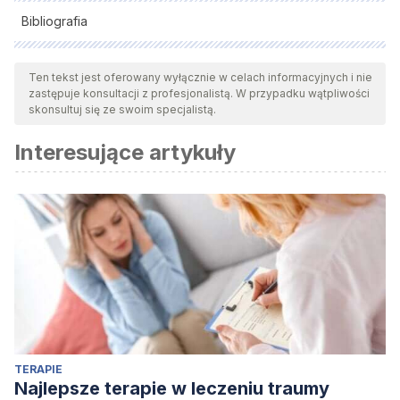
Bibliografia
Wszystkie cytowane źródła zostały gruntownie
przeanalizowane przez nasz zespół w celu zapewnienia ich
Ten tekst jest oferowany wyłącznie w celach informacyjnych i nie
zastępuje konsultacji z profesjonalistą. W przypadku wątpliwości
jakości, wiarygodności, aktualności i ważności. Bibliografia
skonsultuj się ze swoim specjalistą.
tego artykułu została uznana za wiarygodną i dokładną pod
Interesujące artykuły
względem naukowym lub akademickim.
Argyris Chris, Senge Peter (2006)
The Fifth Discipline: The
Art & Practice of The Learning Organization
. Doubleda
TERAPIE
Najlepsze terapie w leczeniu traumy