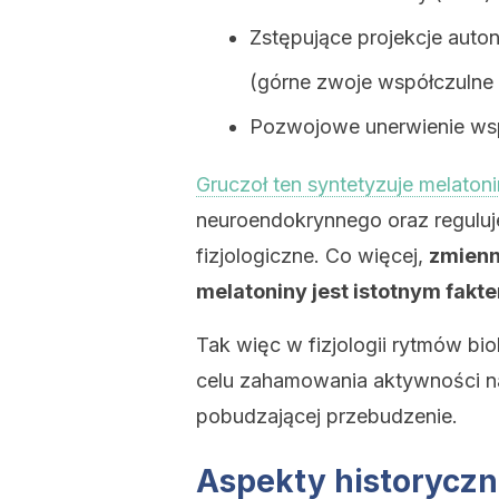
Zstępujące projekcje auto
(górne zwoje współczulne 
Pozwojowe unerwienie wsp
Gruczoł ten syntetyzuje melaton
neuroendokrynnego oraz reguluj
fizjologiczne. Co więcej,
zmienn
melatoniny jest istotnym fak
Tak więc w fizjologii rytmów bi
celu zahamowania aktywności n
pobudzającej przebudzenie.
Aspekty historycz