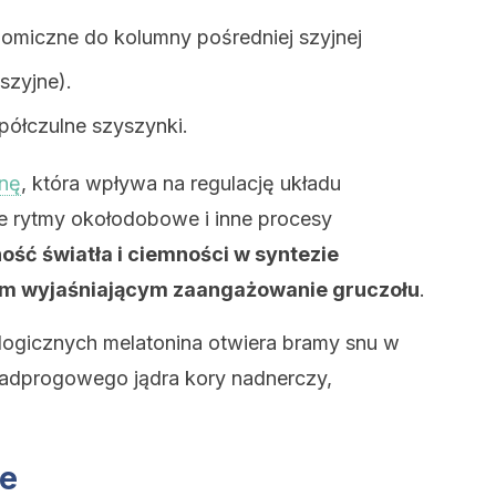
nomiczne do kolumny pośredniej szyjnej
szyjne).
ółczulne szyszynki.
inę
, która wpływa na regulację układu
e rytmy okołodobowe i inne procesy
ość światła i ciemności w syntezie
tem wyjaśniającym zaangażowanie gruczołu
.
ologicznych melatonina otwiera bramy snu w
adprogowego jądra kory nadnerczy,
ne