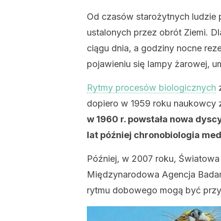
Od czasów starożytnych ludzie
ustalonych przez obrót Ziemi. 
ciągu dnia, a godziny nocne rez
pojawieniu się lampy żarowej, u
Rytmy procesów biologicznych
z
dopiero w 1959 roku naukowcy 
w 1960 r. powstała nowa dyscy
lat później chronobiologia me
Później, w 2007 roku, Światowa
Międzynarodowa Agencja Badań n
rytmu dobowego mogą być przyc