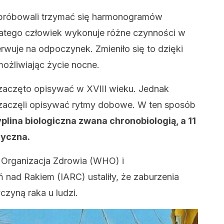
 próbowali trzymać się harmonogramów
Dlatego człowiek wykonuje różne czynności w
erwuje na odpoczynek. Zmieniło się to dzięki
możliwiając życie nocne.
aczęto opisywać w XVIII wieku. Jednak
zaczęli opisywać rytmy dobowe. W ten sposób
plina biologiczna zwana chronobiologią, a 11
dyczna.
 Organizacja Zdrowia (WHO) i
ad Rakiem (IARC) ustaliły, że zaburzenia
zyną raka u ludzi.