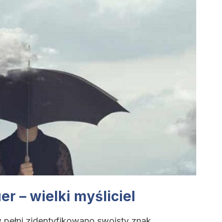
r – wielki myśliciel
w pełni zidentyfikowano swoisty znak