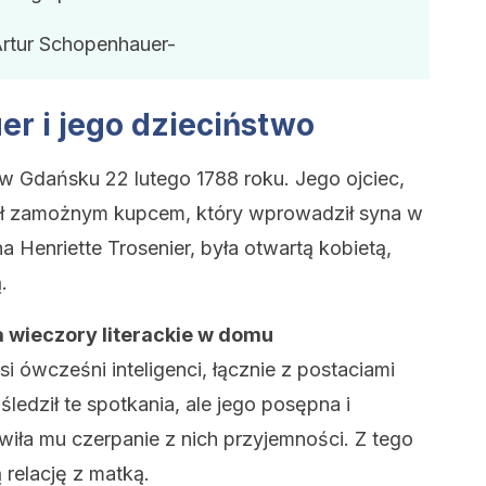
Artur Schopenhauer-
r i jego dzieciństwo
 w Gdańsku 22 lutego 1788 roku. Jego ojciec,
był zamożnym kupcem, który wprowadził syna w
a Henriette Trosenier, była otwartą kobietą,
.
 wieczory literackie w domu
psi ówcześni inteligenci, łącznie z postaciami
 śledził te spotkania, ale jego posępna i
ła mu czerpanie z nich przyjemności. Z tego
relację z matką.