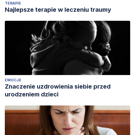
TERAPIE
Nieto, M. Á. P., Delgado, M. M. R., & León, L. (2008).
Najlepsze terapie w leczeniu traumy
Aproximaciones a la emoción de ira: de la
conceptualización a la intervención psicológica.
Reme
,
11
(28). https://dialnet.unirioja.es/servlet/articulo?
codigo=2750863
EMOCJE
Znaczenie uzdrowienia siebie przed
urodzeniem dzieci