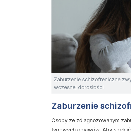
Zaburzenie schizofreniczne zwy
wczesnej dorosłości.
Zaburzenie schizof
Osoby ze zdiagnozowanym zabur
typowych objawów. Aby spełnić 