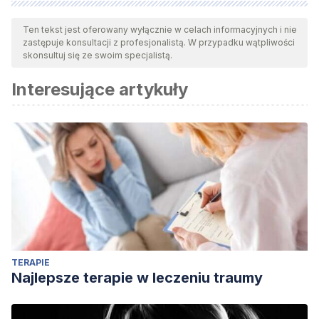
Wszystkie cytowane źródła zostały gruntownie
przeanalizowane przez nasz zespół w celu zapewnienia ich
Ten tekst jest oferowany wyłącznie w celach informacyjnych i nie
zastępuje konsultacji z profesjonalistą. W przypadku wątpliwości
jakości, wiarygodności, aktualności i ważności. Bibliografia
skonsultuj się ze swoim specjalistą.
tego artykułu została uznana za wiarygodną i dokładną pod
Interesujące artykuły
względem naukowym lub akademickim.
Lacan, J. (1953). Lo simbólico, lo imaginario y lo real.
De los
nombres del padre,
11-64.
Lacan, J. (1956/1996). El seminario. La relación de objeto,
Buenos Aires: Paidós.
TERAPIE
Najlepsze terapie w leczeniu traumy