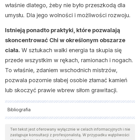
właśnie dlatego, żeby nie było przeszkodą dla
umysłu. Dla jego wolności i możliwości rozwoju.
Istnieją ponadto praktyki, które pozwalają
skoncentrować Chi w określonym obszarze
ciała.
W sztukach walki energia ta skupia się
przede wszystkim w rękach, ramionach i nogach.
To właśnie, zdaniem wschodnich mistrzów,
pozwala pozornie słabej osobie złamać kamień
lub skoczyć prawie wbrew siłom grawitacji.
Bibliografia
Wszystkie cytowane źródła zostały gruntownie
przeanalizowane przez nasz zespół w celu zapewnienia ich
Ten tekst jest oferowany wyłącznie w celach informacyjnych i nie
zastępuje konsultacji z profesjonalistą. W przypadku wątpliwości
jakości, wiarygodności, aktualności i ważności. Bibliografia